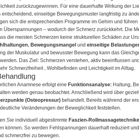
lichkeit zurückzugewinnen. Für eine dauerhafte Wirkung der Li
 entscheidend, einseitige Bewegungsmuster langfristig zu ände
tigen sich die entsprechenden Programme im Gehirn und führen
en Überspannungen – wodurch der Schmerz zurückkehrt. Die Me
dass die meisten Schmerzen keine strukturellen Schäden zur Ur
hlhaltungen, Bewegungsmangel
und
einseitige Belastunge
erung der Muskulatur und bewusster Bewegung kann das Gleichg
 werden. Das Ziel: Schmerzen verstehen, aktiv beeinflussen und 
ehr Schmerzfreiheit , Wohlbefinden und Leichtigkeit im Alltag.
Behandlung
hrlichen Anamnese erfolgt eine
Funktionsanalyse:
Haltung, B
lten werden genau beobachtet. Anschließend wird über gezie
erzpunkte (Osteopressur)
behandelt. Bereits während der er
 deutliche Veränderungen der Beweglichkeit feststellen.
en Sie individuell abgestimmte
Faszien-Rollmassagetechnik
en können. So werden Fehlspannungen dauerhaft reduziert und I
und schmerzfrei zu bewegen.