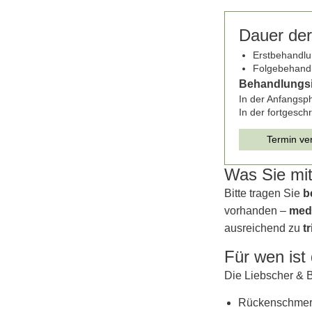
Dauer de
Erstbehandlu
Folgebehandl
Behandlungsi
In der Anfangsph
In der fortgesch
Termin ve
Was Sie mit
Bitte tragen Sie
b
vorhanden –
med
ausreichend zu
t
Für wen ist
Die Liebscher & B
Rückenschmer