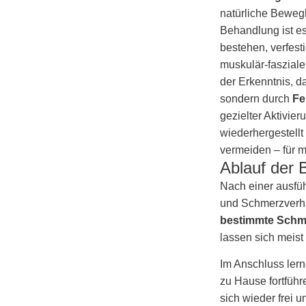
natürliche Beweg
Behandlung ist es
bestehen, verfes
muskulär-faszial
der Erkenntnis, 
sondern durch
Fe
gezielter Aktivi
wiederhergestellt
vermeiden – für m
Ablauf der 
Nach einer ausfü
und Schmerzverha
bestimmte Schm
lassen sich meist
Im Anschluss lern
zu Hause fortführ
sich wieder frei 