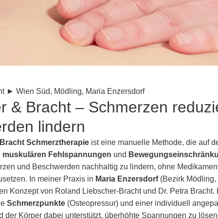
ht ► Wien Süd, Mödling, Maria Enzersdorf
r & Bracht – Schmerzen reduzi
rden lindern
 Bracht Schmerztherapie
ist eine manuelle Methode, die auf d
 muskulären Fehlspannungen
und
Bewegungseinschränk
merzen und Beschwerden nachhaltig zu lindern, ohne Medikamen
setzen. In meiner Praxis in
Maria Enzersdorf
(Bezirk Mödling, 
en Konzept von Roland Liebscher-Bracht und Dr. Petra Bracht. 
le
Schmerzpunkte
(Osteopressur) und einer individuell ange
d der Körper dabei unterstützt, überhöhte Spannungen zu lösen