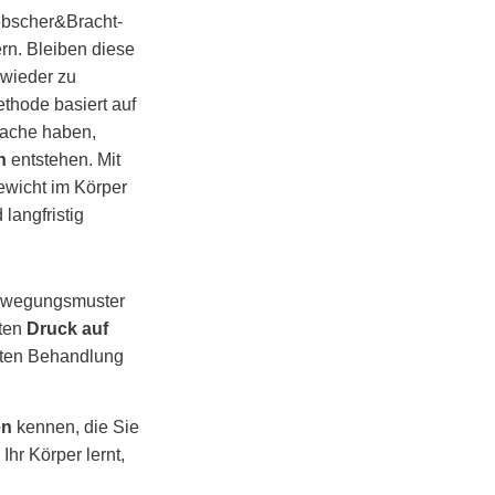
ebscher&Bracht-
rn. Bleiben diese
 wieder zu
thode basiert auf
sache haben,
n
entstehen. Mit
ewicht im Körper
langfristig
ewegungsmuster
lten
Druck auf
sten Behandlung
en
kennen, die Sie
hr Körper lernt,