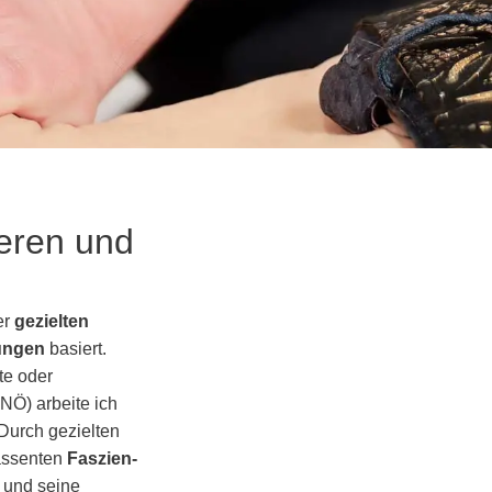
eren und
er
gezielten
ungen
basiert.
te oder
NÖ) arbeite ich
Durch gezielten
passenten
Faszien-
 und seine